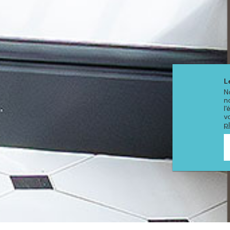
L
N
n
l
v
p