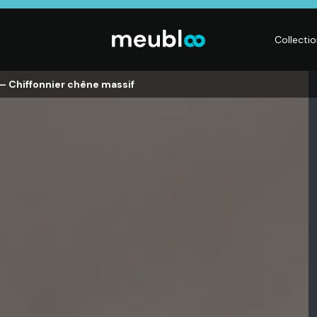
Collecti
– Chiffonnier chêne massif
LITERIE
DÉCO
Matelas,
Accessoires de
s,
Sommiers,
maison, Objets
Literies
déco,
électriques,
Luminaires,
Linge de maison
Déco murales