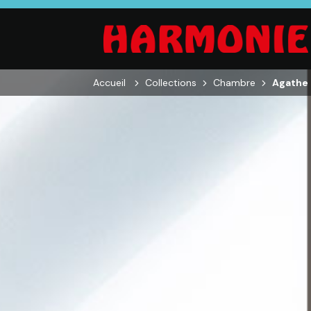
Accueil
Collections
Chambre
Agathe 
SALON
SÉJOUR
CHAMBRE
Canapés droits,
Enfilades,
Dressings,
Salons d’angles
Tables, Chaises,
Armoires, Lit
& composables,
Meubles TV,
Chevets,
Fauteuils et
Meubles de
Commodes
canapés de
complément
relaxation,
Tables basses