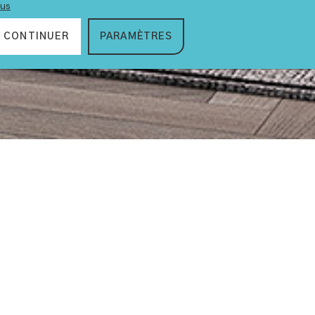
lus
CONTINUER
PARAMÈTRES
VIDÉO
Retrouvez nos
dernières
actualités,
tendances &