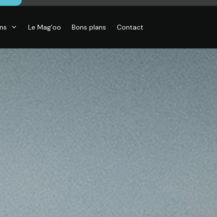
ons
Le Mag’oo
Bons plans
Contact