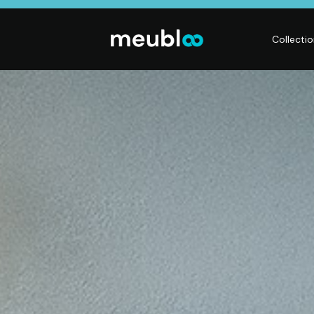
Collecti
LITERIE
DÉCO
Matelas,
Accessoires de
s,
Sommiers,
maison, Objets
Literies
déco,
électriques,
Luminaires,
Linge de maison
Déco murales