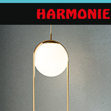
SALON
SÉJOUR
CHAMBRE
Canapés droits,
Enfilades,
Dressings,
Salons d’angles
Tables, Chaises,
Armoires, Lit
& composables,
Meubles TV,
Chevets,
Fauteuils et
Meubles de
Commodes
canapés de
complément
relaxation,
Tables basses