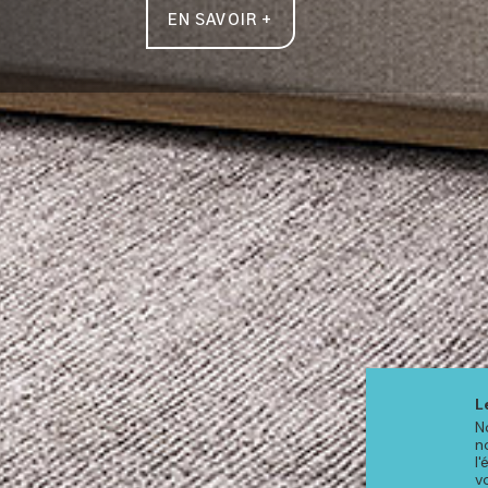
EN SAVOIR +
L
N
n
l
v