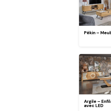
Pékin – Meub
Argile – Enfi
avec LED