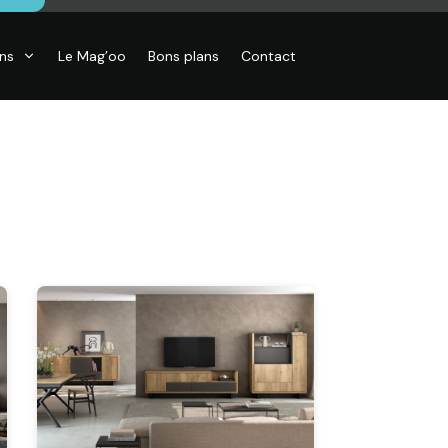
ons
Le Mag’oo
Bons plans
Contact