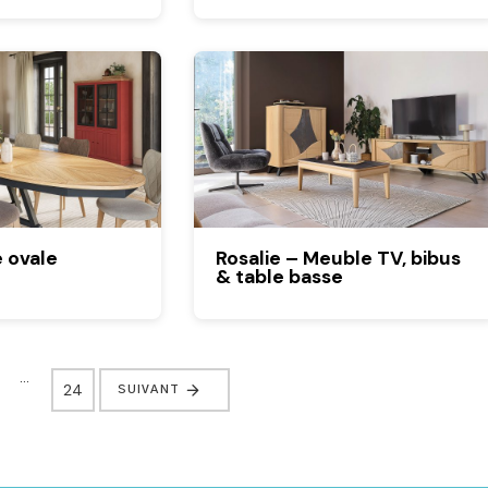
e ovale
Rosalie – Meuble TV, bibus
& table basse
…
24
SUIVANT