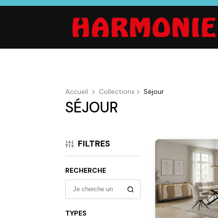
Accueil
Collections
Séjour
SÉJOUR
SALON
SÉJOUR
CHAMBRE
Canapés droits,
Enfilades,
Dressings,
Salons d’angles
Tables, Chaises,
Armoires, Lit
FILTRES
& composables,
Meubles TV,
Chevets,
Fauteuils et
Meubles de
Commodes
canapés de
complément
RECHERCHE
relaxation,
Tables basses
TYPES