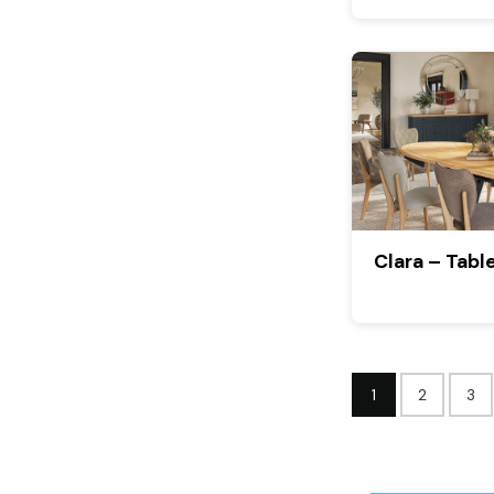
Clara – Tabl
1
2
3