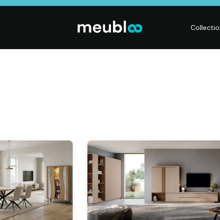
Collecti
LITERIE
DÉCO
Matelas,
Accessoires de
s,
Sommiers,
maison, Objets
Literies
déco,
électriques,
Luminaires,
Linge de maison
Déco murales