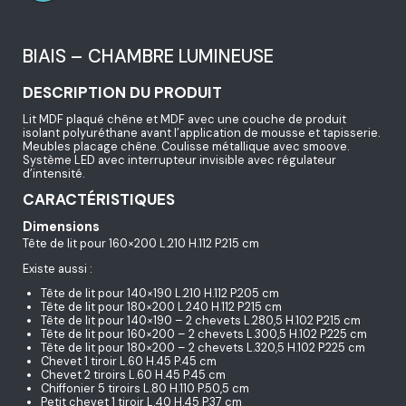
BIAIS – CHAMBRE LUMINEUSE
DESCRIPTION DU PRODUIT
Lit MDF plaqué chêne et MDF avec une couche de produit
isolant polyuréthane avant l’application de mousse et tapisserie.
Meubles placage chêne. Coulisse métallique avec smoove.
Système LED avec interrupteur invisible avec régulateur
d’intensité.
CARACTÉRISTIQUES
Dimensions
Tête de lit pour 160×200 L.210 H.112 P.215 cm
Existe aussi :
Tête de lit pour 140×190 L.210 H.112 P.205 cm
Tête de lit pour 180×200 L.240 H.112 P.215 cm
Tête de lit pour 140×190 – 2 chevets L.280,5 H.102 P.215 cm
Tête de lit pour 160×200 – 2 chevets L.300,5 H.102 P.225 cm
Tête de lit pour 180×200 – 2 chevets L.320,5 H.102 P.225 cm
Chevet 1 tiroir L.60 H.45 P.45 cm
Chevet 2 tiroirs L.60 H.45 P.45 cm
Chiffonier 5 tiroirs L.80 H.110 P.50,5 cm
Petit chevet 1 tiroir L.40 H.45 P.37 cm