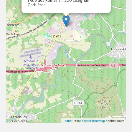
1 Rue des Romains, 11200 Lézignan
Corbières
Leaflet
, \r\n©
OpenStreetMap
contributeurs