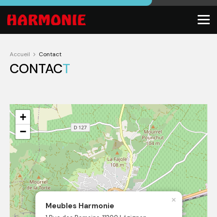
Accueil
Contact
CONTAC
T
+
−
×
Meubles Harmonie