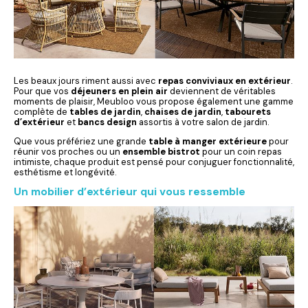
Les beaux jours riment aussi avec
repas conviviaux en extérieur
.
Pour que vos
déjeuners en plein air
deviennent de véritables
moments de plaisir, Meubloo vous propose également une gamme
complète de
tables de jardin
,
chaises de jardin
,
tabourets
d’extérieur
et
bancs design
assortis à votre salon de jardin.
Que vous préfériez une grande
table à manger extérieure
pour
réunir vos proches ou un
ensemble bistrot
pour un coin repas
intimiste, chaque produit est pensé pour conjuguer fonctionnalité,
esthétisme et longévité.
Un mobilier d’extérieur qui vous ressemble