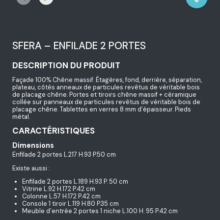
SFERA – ENFILADE 2 PORTES
DESCRIPTION DU PRODUIT
Façade 100% Chêne massif. Étagères, fond, derrière, séparation,
plateau, côtés anneaux de particules revêtus de véritable bois
de placage chêne. Portes et tiroirs chêne massif + céramique
collée sur panneaux de particules revêtus de véritable bois de
placage chêne. Tablettes en verres 8 mm d’épaisseur. Pieds
métal.
CARACTÉRISTIQUES
Dimensions
Enfilade 2 portes L.217 H.93 P.50 cm
Existe aussi :
Enfilade 2 portes L.189 H.93 P. 50 cm
Vitrine L.92 H.172 P.42 cm
Colonne L.57 H.172 P.42 cm
Console 1 tiroir L.119 H.80 P.35 cm
Meuble d’entrée 2 portes 1 niche L.100 H. 95 P.42 cm