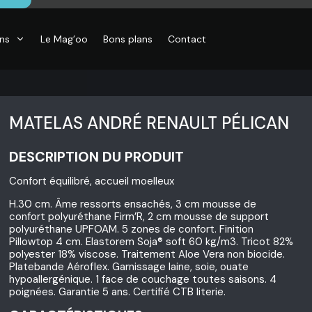
ons
Le Mag’oo
Bons plans
Contact
MATELAS ANDRÉ RENAULT PÉLICAN
DESCRIPTION DU PRODUIT
Confort équilibré, accueil moelleux
H.30 cm. Âme ressorts ensachés, 3 cm mousse de
confort polyuréthane Firm’R, 2 cm mousse de support
polyuréthane UPFOAM. 5 zones de confort. Finition
Pillowtop 4 cm. Elastorem Soja® soft 60 kg/m3. Tricot 82%
polyester 18% viscose. Traitement Aloe Vera non biocide.
Platebande Aéroflex. Garnissage laine, soie, ouate
hypoallergénique. 1 face de couchage toutes saisons. 4
poignées. Garantie 5 ans. Certifié CTB literie.