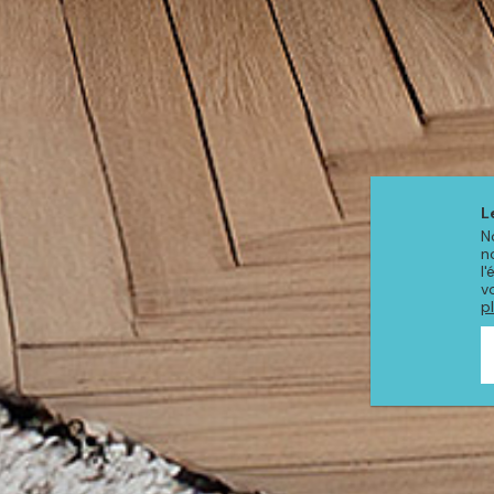
L
N
n
l
v
p