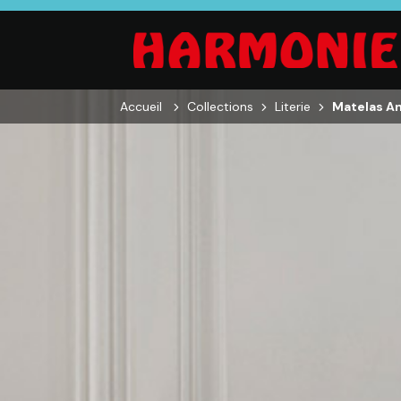
Accueil
Collections
Literie
Matelas An
SALON
SÉJOUR
CHAMBRE
Canapés droits,
Enfilades,
Dressings,
Salons d’angles
Tables, Chaises,
Armoires, Lit
& composables,
Meubles TV,
Chevets,
Fauteuils et
Meubles de
Commodes
canapés de
complément
relaxation,
Tables basses