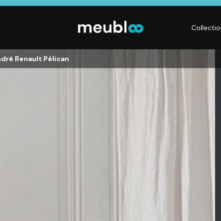
Collecti
dré Renault Pélican
LITERIE
DÉCO
Matelas,
Accessoires de
s,
Sommiers,
maison, Objets
Literies
déco,
électriques,
Luminaires,
Linge de maison
Déco murales