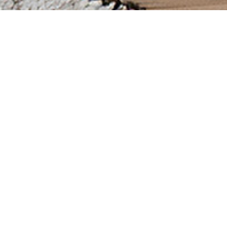
PRODUITS SIMILAIRES
Matelas Dunlopillo Yoko
M
Ti