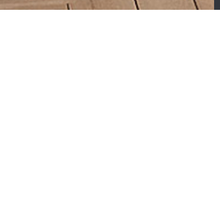
atelas Gomarco
Matelas Dunlopillo
relax
Rosace