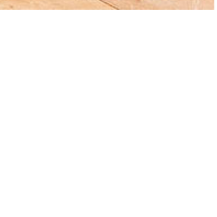
NOS SUGGESTIONS DE
D
Image encadrée Lion
T
a