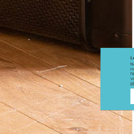
L
N
n
l
v
p