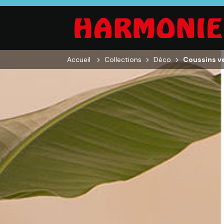
Accueil
Collections
Déco
Coussins ve
SALON
SÉJOUR
CHAMBRE
Canapés droits,
Enfilades,
Dressings,
Salons d’angles
Tables, Chaises,
Armoires, Lit
& composables,
Meubles TV,
Chevets,
Fauteuils et
Meubles de
Commodes
canapés de
complément
relaxation,
Tables basses