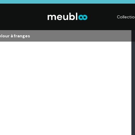
Collecti
lour à franges
LITERIE
DÉCO
Matelas,
Accessoires de
s,
Sommiers,
maison, Objets
Literies
déco,
électriques,
Luminaires,
Linge de maison
Déco murales