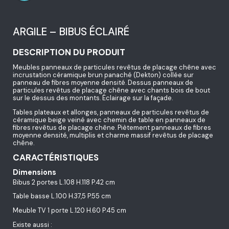
ARGILE – BIBUS ÉCLAIRÉ
DESCRIPTION DU PRODUIT
Meubles panneaux de particules revêtus de placage chêne avec
incrustation céramique brun panaché (Dekton) collée sur
panneau de fibres moyenne densité. Dessus panneaux de
particules revêtus de placage chêne avec chants bois de bout
sur le dessus des montants. Éclairage sur la façade.
Tables plateaux et allonges, panneaux de particules revêtus de
céramique beige veiné avec chemin de table en panneaux de
fibres revêtus de placage chêne. Piètement panneaux de fibres
moyenne densité, multiplis et charme massif revêtus de placage
chêne.
CARACTÉRISTIQUES
Dimensions
Bibus 2 portes L.108 H.118 P.42 cm
Table basse L.100 H.37,5 P.55 cm
Meuble TV 1 porte L.120 H.60 P.45 cm
Existe aussi :