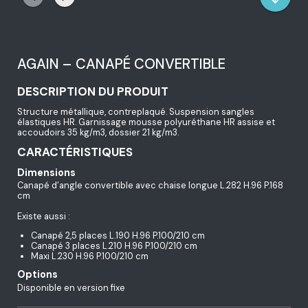
AGAIN – CANAPÉ CONVERTIBLE
DESCRIPTION DU PRODUIT
Structure métallique, contreplaqué. Suspension sangles
élastiques HR. Garnissage mousse polyuréthane HR assise et
accoudoirs 35 kg/m3, dossier 21 kg/m3.
CARACTÉRISTIQUES
Dimensions
Canapé d’angle convertible avec chaise longue L.282 H.96 P.168
cm
Existe aussi :
Canapé 2,5 places L.190 H.96 P.100/210 cm
Canapé 3 places L.210 H.96 P.100/210 cm
Maxi L.230 H.96 P.100/210 cm
Options
Disponible en version fixe